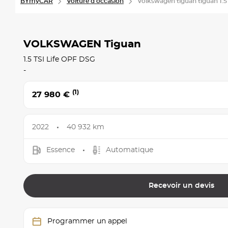
BYmyCAR
Voiture d'occasion
Volkswagen tiguan tiguan 1.5 ts
VOLKSWAGEN Tiguan
1.5 TSI Life OPF DSG
-
(1)
27 980 €
2022
40 932 km
Essence
Automatique
Recevoir un devis
Programmer un appel