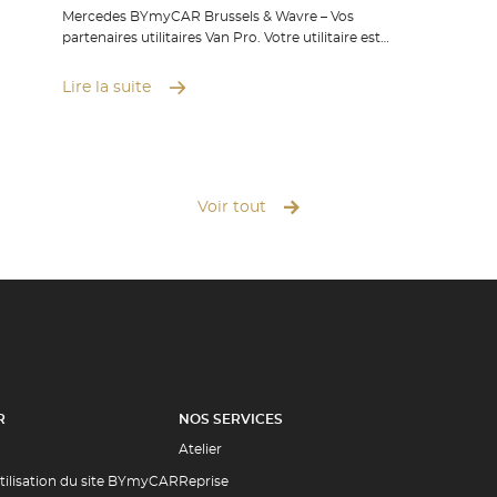
Mercedes BYmyCAR Brussels & Wavre – Vos
partenaires utilitaires Van Pro. Votre utilitaire est
l’allié indispensable de votre activité, jour après jour.
Chez Mercedes BYmyCAR Brussels et Wavre, nous
Lire la suite
savons à quel point vous comptez sur lui. Parce que
votre véhicule de société est souvent sollicité et mis
à l’épreuve dans vos journées de travail, son
entretien et sa maintenance doivent être confiés à
des experts. Grâce à nos Centres Van Pro Mercedes-
Benz, vous bénéficiez du savoir-faire et de
Voir tout
l’expérience de nos équipes spécialisées, qui veillent
à maintenir votre utilitaire performant et fiable.
Notre objectif : vous garantir une mobilité sans
souci, afin que vous puissiez continuer à travailler
l’esprit tranquille, kilomètre après kilomètre.
R
NOS SERVICES
Atelier
tilisation du site BYmyCAR
Reprise