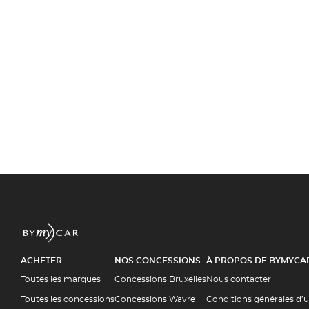
ACHETER
NOS CONCESSIONS
À PROPOS DE BYMYCA
Toutes les marques
Concessions Bruxelles
Nous contacter
Toutes les concessions
Concessions Wavre
Conditions générales d’u