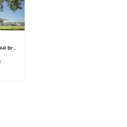
Mercedes-Benz BYmyCAR Brussels
t