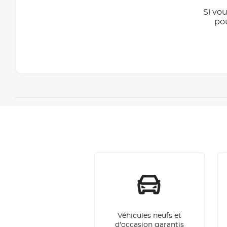
Si vou
po
Véhicules neufs et
d'occasion garantis