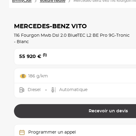
BYmyCAR
Voiture neuve
Mercedes-benz vito 116 fourgon mwb
MERCEDES-BENZ VITO
116 Fourgon Mwb Dsl 2.0 BlueTEC L2 BE Pro 9G-Tronic
- Blanc
(1)
55 920 €
186 g/km
Diesel
Automatique
Recevoir un devis
Programmer un appel