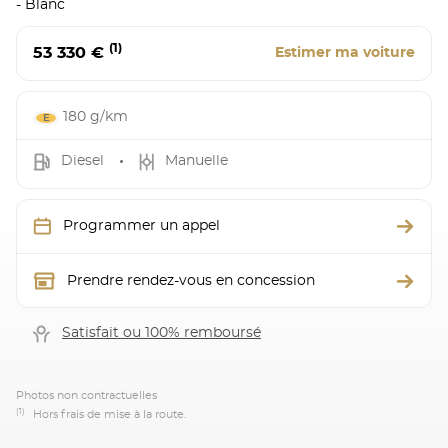
- Blanc
(1)
53 330 €
Estimer ma voiture
180 g/km
Diesel
Manuelle
Programmer un appel
Prendre rendez-vous en concession
Satisfait ou 100% remboursé
Photos non contractuelles
(1)
Hors frais de mise à la route.