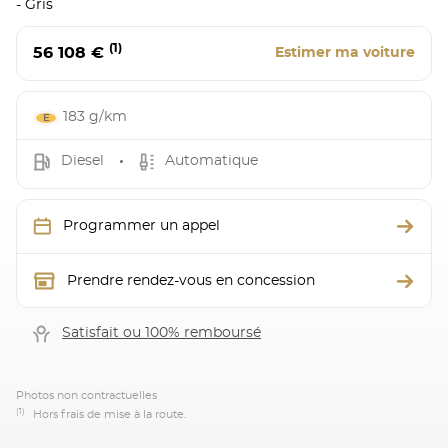
- Gris
(1)
56 108 €
Estimer ma voiture
183 g/km
Diesel
Automatique
Programmer un appel
Prendre rendez-vous en concession
Satisfait ou 100% remboursé
Photos non contractuelles
(1)
Hors frais de mise à la route.