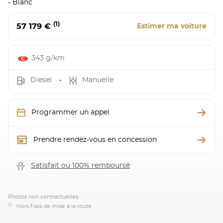
- Blanc
(1)
57 179 €
Estimer ma voiture
343 g/km
Diesel
Manuelle
Programmer un appel
Prendre rendez-vous en concession
Satisfait ou 100% remboursé
Photos non contractuelles
(1)
Hors frais de mise à la route.