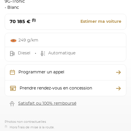
9G-Tronic
- Blanc
(1)
70 185 €
Estimer ma voiture
249 g/km
Diesel
Automatique
Programmer un appel
Prendre rendez-vous en concession
Satisfait ou 100% remboursé
Photos non contractuelles
(1)
Hors frais de mise à la route.