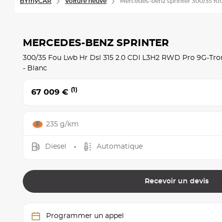
BYmyCAR
Voiture neuve
Mercedes-benz sprinter 300/35 fou 
MERCEDES-BENZ SPRINTER
300/35 Fou Lwb Hr Dsl 315 2.0 CDI L3H2 RWD Pro 9G-Tro
- Blanc
(1)
67 009 €
235 g/km
Diesel
Automatique
Recevoir un devis
Programmer un appel