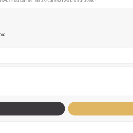
lwb hr dsl sprinter 315 2.0 cdi l3h2 rwd pro 9g-tronic -
nic