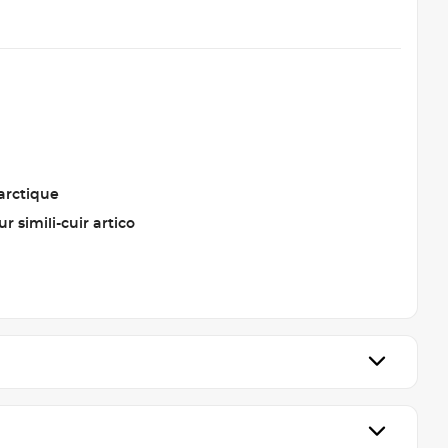
arctique
ur simili-cuir artico