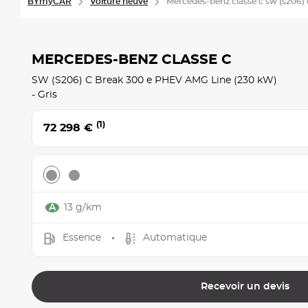
BYmyCAR
Voiture neuve
Mercedes-benz classe c sw (s206) 
MERCEDES-BENZ CLASSE C
SW (S206) C Break 300 e PHEV AMG Line (230 kW)
- Gris
(1)
72 298 €
13 g/km
Essence
Automatique
Recevoir un devis