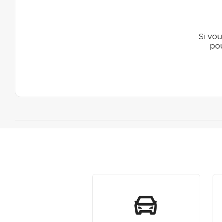
Si vou
po