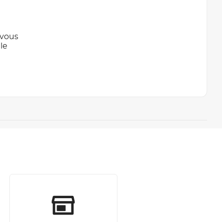
 vous
le