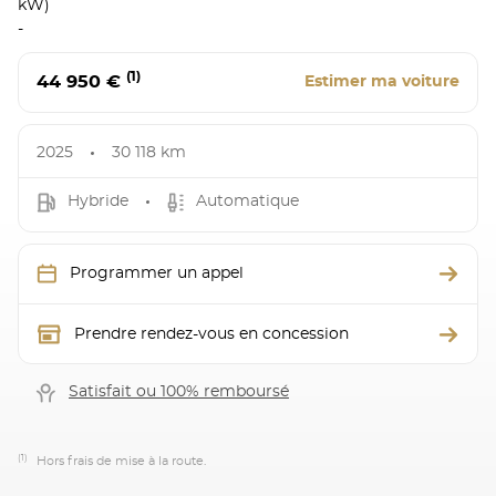
kW)
-
(1)
44 950 €
Estimer ma voiture
2025
30 118 km
Hybride
Automatique
Programmer un appel
Prendre rendez-vous en concession
Satisfait ou 100% remboursé
(1)
Hors frais de mise à la route.