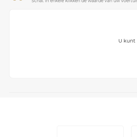
Schat in enkele klikken de waarde van uw voertuig
U kunt 