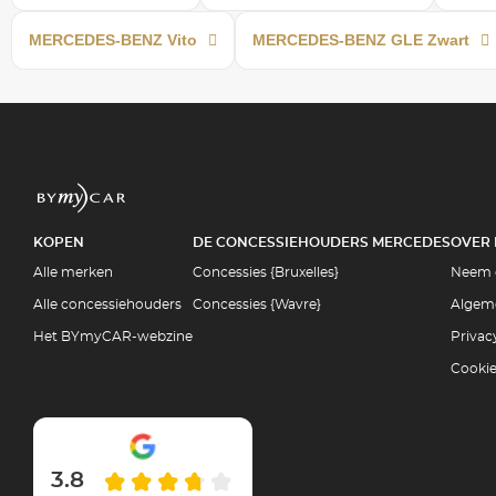
MERCEDES-BENZ Vito
MERCEDES-BENZ GLE Zwart
KOPEN
DE CONCESSIEHOUDERS MERCEDES
OVER
Alle merken
Concessies {Bruxelles}
Neem 
Alle concessiehouders
Concessies {Wavre}
Algem
Het BYmyCAR-webzine
Privac
Cooki
3.8