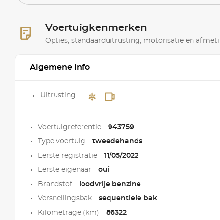
Voertuigkenmerken
Opties, standaarduitrusting, motorisatie en afmet
Algemene info
Uitrusting
Voertuigreferentie
943759
Type voertuig
tweedehands
Eerste registratie
11/05/2022
Eerste eigenaar
oui
Brandstof
loodvrije benzine
Versnellingsbak
sequentiele bak
Kilometrage (km)
86322