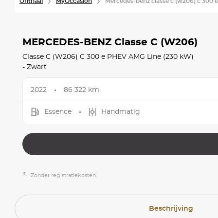
Onthaal
MyOccasion
Mercedes-benz classe c (w206) c 300 e
MERCEDES-BENZ Classe C (W206)
Classe C (W206) C 300 e PHEV AMG Line (230 kW)
- Zwart
2022
86 322 km
Essence
Handmatig
(1)
Zonder registratiekosten.
Beschrijving