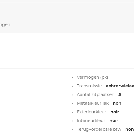
ingen
Vermogen (pk)
Transmissie
achterwielaa
Aantal zitplaatsen
5
Metaalkleur lak
non
Exterieurkleur
noir
Interieurkleur
noir
Terugvorderbare btw
non