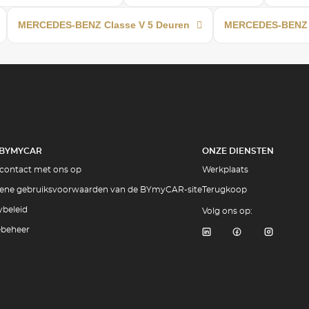
MERCEDES-BENZ Classe V 5 Deuren
MERCEDES-BENZ C
 BYMYCAR
ONZE DIENSTEN
contact met ons op
Werkplaats
ene gebruiksvoorwaarden van de BYmyCAR-site
Terugkoop
ybeleid
Volg ons op:
ebeheer