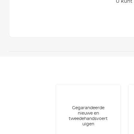
U kunt 
Gegarandeerde
nieuwe en
tweedehandsvoert
uigen