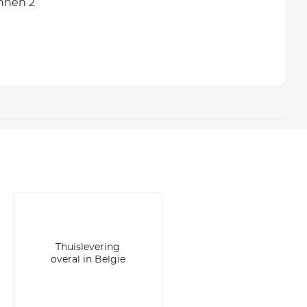
innen 2
Thuislevering
overal in Belgïe