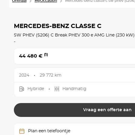
Onthaal
MyOccasion
Mercedes-benz classe c sw phev (s206)
MERCEDES-BENZ CLASSE C
SW PHEV (S206) C Break PHEV 300 e AMG Line (230 kW)
-
(1)
44 480 €
2024
29 772 km
Hybride
Handmatig
Vraag een offerte aan
Plan een telefoontje