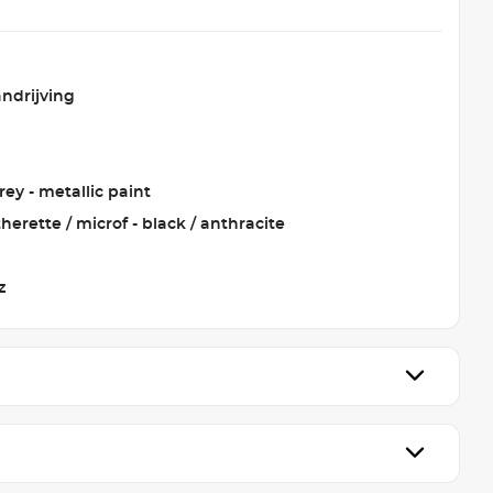
ndrijving
ey - metallic paint
therette / microf - black / anthracite
z