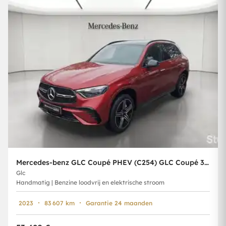
Mercedes-benz GLC Coupé PHEV (C254) GLC Coupé 300 e PHEV AMG Line (230 kW)
Glc
Handmatig | Benzine loodvrij en elektrische stroom
2023
83 607 km
Garantie 24 maanden