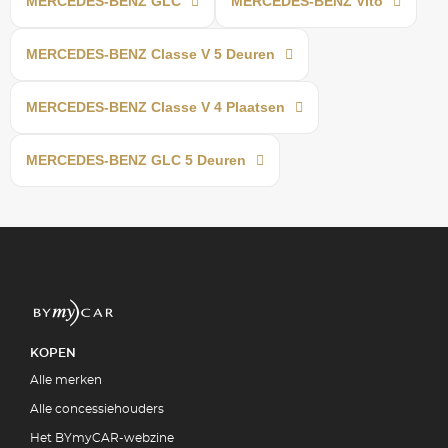
MERCEDES-BENZ GLC
MERCEDES-BENZ Vito
MERCEDES-BENZ Classe V 5 Deuren
MERCEDES-BENZ Classe V 4 Plaatsen
MERCEDES-BENZ GLC 5 Deuren
KOPEN
Alle merken
Alle concessiehouders
Het BYmyCAR-webzine