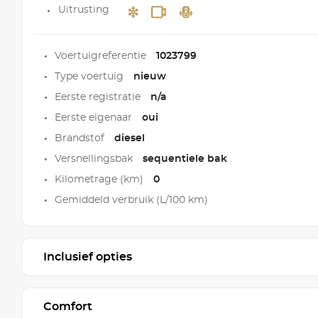
Uitrusting
Voertuigreferentie
1023799
Type voertuig
nieuw
Eerste registratie
n/a
Eerste eigenaar
oui
Brandstof
diesel
Versnellingsbak
sequentiele bak
Kilometrage (km)
0
Gemiddeld verbruik (L/100 km)
Inclusief opties
Comfort