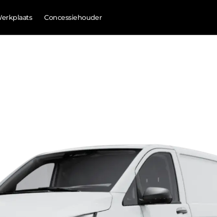
erkplaats
Concessiehouder