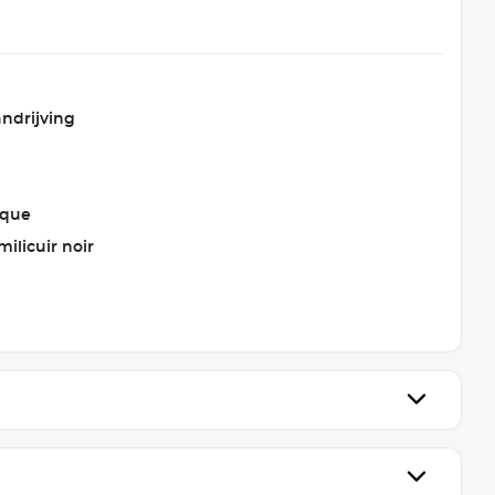
ndrijving
ique
milicuir noir