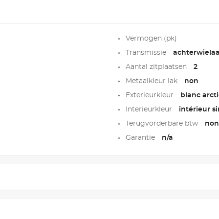
Vermogen (pk)
Transmissie
achterwielaa
Aantal zitplaatsen
2
Metaalkleur lak
non
Exterieurkleur
blanc arct
Interieurkleur
intérieur si
Terugvorderbare btw
non
Garantie
n/a