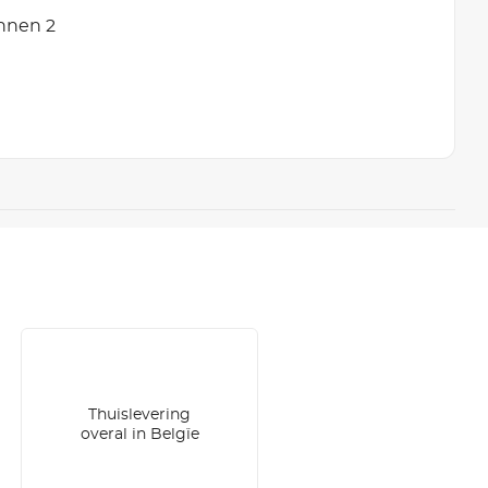
innen 2
Thuislevering
overal in Belgïe