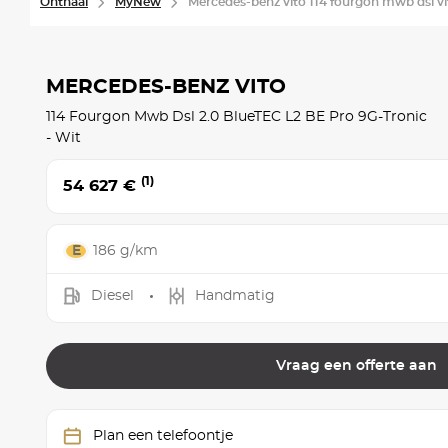
Onthaal
MyNew
Mercedes-benz vito 114 fourgon mwb dsl vito
MERCEDES-BENZ VITO
114 Fourgon Mwb Dsl 2.0 BlueTEC L2 BE Pro 9G-Tronic
- Wit
(1)
54 627 €
186 g/km
Diesel
Handmatig
Vraag een offerte aan
Plan een telefoontje