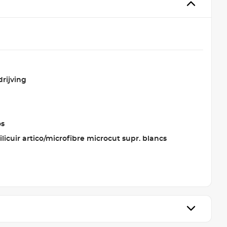
rijving
os
milicuir artico/microfibre microcut supr. blancs