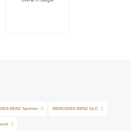
overal in Belgïe
ES-BENZ Sprinter
MERCEDES-BENZ GLC
esel