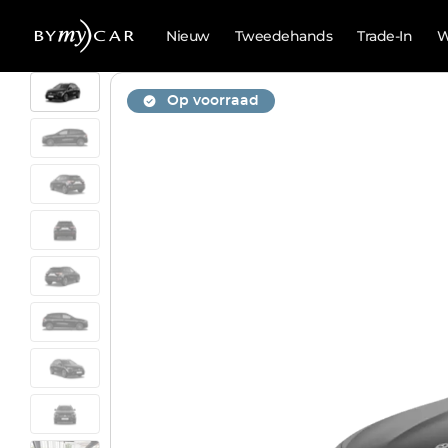
Nieuw
Tweedehands
Trade-In
W
Op voorraad