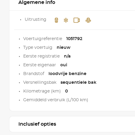
Algemene info
Uitrusting
Voertuigreferentie
1051792
Type voertuig
nieuw
Eerste registratie
n/a
Eerste eigenaar
oui
Brandstof
loodvrije benzine
Versnellingsbak
sequentiele bak
Kilometrage (km)
0
Gemiddeld verbruik (L/100 km)
Inclusief opties