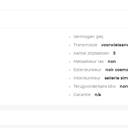
Vermogen (pk)
Transmissie
voorwielaand
Aantal zitplaatsen
5
Metaalkleur lak
non
Exterieurkleur
noir cosm
Interieurkleur
sellerie si
Terugvorderbare btw
non
Garantie
n/a