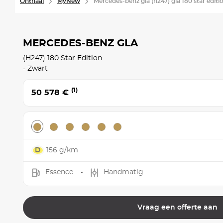
Onthaal
MyNew
Mercedes-benz gla (h247) gla 180 star editio
MERCEDES-BENZ GLA
(H247) 180 Star Edition
- Zwart
(1)
50 578 €
156 g/km
Essence
Handmatig
Vraag een offerte aan