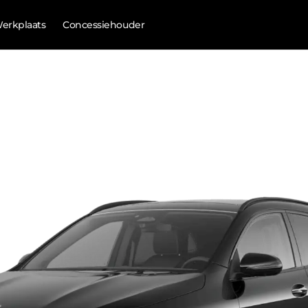
erkplaats
Concessiehouder