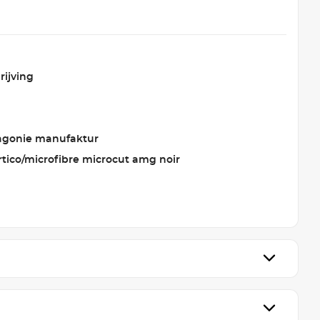
rijving
agonie manufaktur
artico/microfibre microcut amg noir