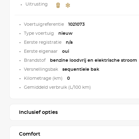
Uitrusting
Voertuigreferentie
1021073
Type voertuig
nieuw
Eerste registratie
n/a
Eerste eigenaar
oui
Brandstof
benzine loodvrij en elektrische stroom
Versnellingsbak
sequentiele bak
Kilometrage (km)
0
Gemiddeld verbruik (L/100 km)
Inclusief opties
Comfort