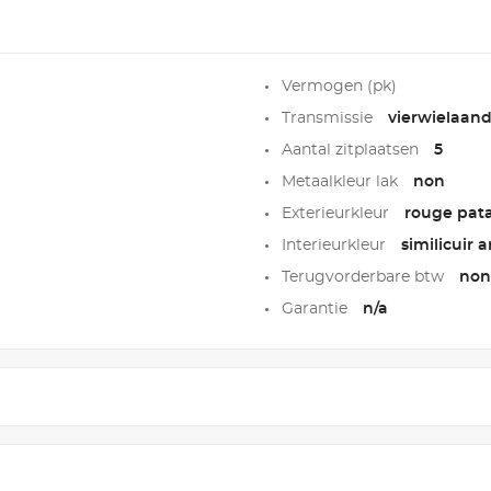
Vermogen (pk)
Transmissie
vierwielaand
Aantal zitplaatsen
5
Metaalkleur lak
non
Exterieurkleur
rouge pat
Interieurkleur
similicuir 
Terugvorderbare btw
non
Garantie
n/a