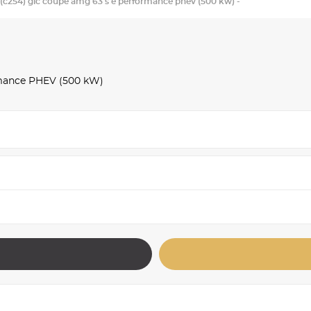
(c254) glc coupé amg 63 s e performance phev (500 kw) -
mance PHEV (500 kW)