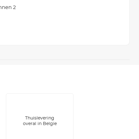
innen 2
Thuislevering
overal in Belgïe