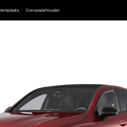
erkplaats
Concessiehouder