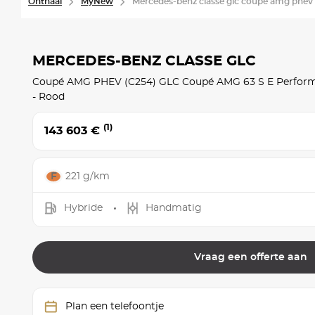
Onthaal
MyNew
Mercedes-benz classe glc coupé amg phev 
MERCEDES-BENZ CLASSE GLC
Coupé AMG PHEV (C254) GLC Coupé AMG 63 S E Perfor
- Rood
(1)
143 603 €
221 g/km
Hybride
Handmatig
Vraag een offerte aan
Plan een telefoontje