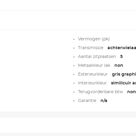
Vermogen (pk)
Transmissie
achterwielaa
Aantal zitplaatsen
5
Metaalkleur lak
non
Exterieurkleur
gris graph
Interieurkleur
similicuir a
Terugvorderbare btw
non
Garantie
n/a