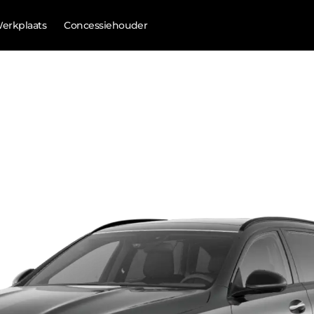
erkplaats
Concessiehouder