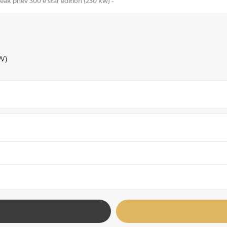
eak phev 300 e star edition (230 kw) -
W)