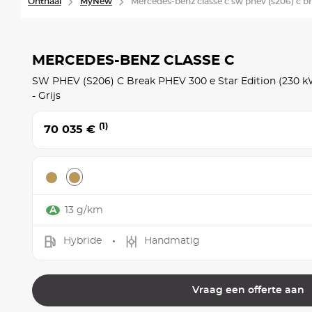
Onthaal
MyNew
Mercedes-benz classe c sw phev (s206) c br
MERCEDES-BENZ CLASSE C
SW PHEV (S206) C Break PHEV 300 e Star Edition (230 k
- Grijs
(1)
70 035 €
13 g/km
Hybride
Handmatig
Vraag een offerte aan