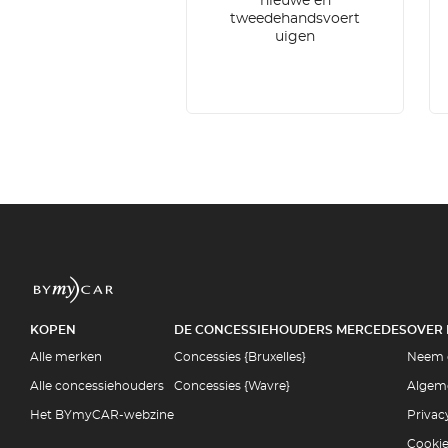
nieuwe en
tweedehandsvoert
uigen
KOPEN
DE CONCESSIEHOUDERS MERCEDES
OVER
Alle merken
Concessies {Bruxelles}
Neem 
Alle concessiehouders
Concessies {Wavre}
Algem
Het BYmyCAR-webzine
Privac
Cooki