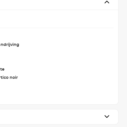
ndrijving
ite
rtico noir