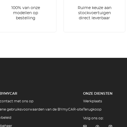
100% van onze
Ruime keuze aan
modellen op
stockvoertuigen
bestelling
direct leverbaar
 BYMYCAR
ONZE DIENSTEN
contact met ons op
Werkplaats
ene gebruiksvoorwaarden van de BYmyCAR-site
Terugkoop
ybeleid
Volg ons op:
ebeheer