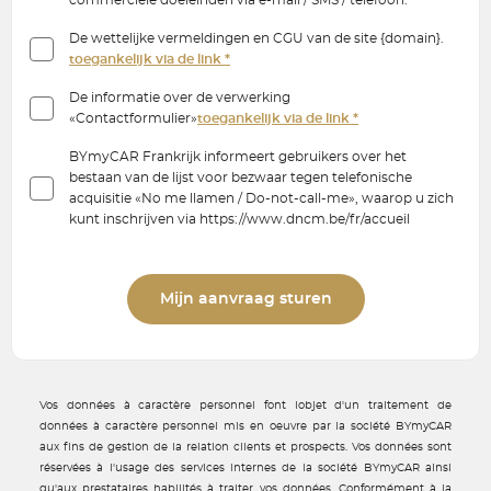
commerciële doeleinden via e-mail / SMS / telefoon.
De wettelijke vermeldingen en CGU van de site {domain}.
toegankelijk via de link *
De informatie over de verwerking
«Contactformulier»
toegankelijk via de link *
BYmyCAR Frankrijk informeert gebruikers over het
bestaan van de lijst voor bezwaar tegen telefonische
acquisitie «No me llamen / Do-not-call-me», waarop u zich
kunt inschrijven via https://www.dncm.be/fr/accueil
Mijn aanvraag sturen
Vos données à caractère personnel font lobjet d'un traitement de
données à caractère personnel mis en oeuvre par la société BYmyCAR
aux fins de gestion de la relation clients et prospects. Vos données sont
réservées à l'usage des services internes de la société BYmyCAR ainsi
qu'aux prestataires habilités à traiter vos données. Conformément à la