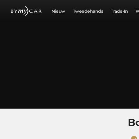
Nieuw
Tweedehands
Trade-In
W
Bo