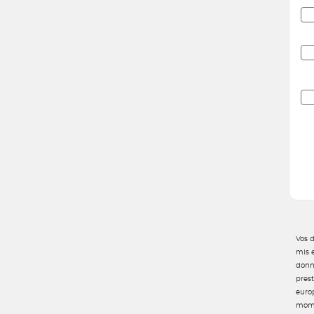
Vos 
mis e
donn
pres
euro
mome