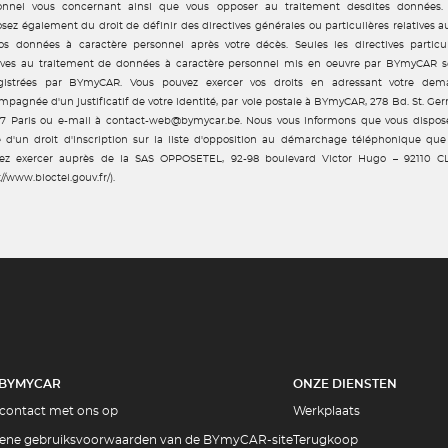
onnel vous concernant ainsi que vous opposer au traitement desdites données.
sez également du droit de définir des directives générales ou particulières relatives a
os données à caractère personnel après votre décès. Seules les directives particul
tives au traitement de données à caractère personnel mis en oeuvre par BYmyCAR s
gistrées par BYmyCAR. Vous pouvez exercer vos droits en adressant votre dem
pagnée d'un justificatif de votre identité, par voie postale à BYmyCAR, 278 Bd. St. Ge
7 Paris ou e-mail à contact-web@bymycar.be. Nous vous informons que vous dispos
e d'un droit d'inscription sur la liste d'opposition au démarchage téléphonique que
ez exercer auprès de la SAS OPPOSETEL, 92-98 boulevard Victor Hugo – 92110 C
://www.bloctel.gouv.fr/).
 BYMYCAR
ONZE DIENSTEN
contact met ons op
Werkplaats
ene gebruiksvoorwaarden van de BYmyCAR-site
Terugkoop