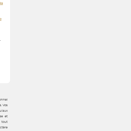
ia
e
-
onnel
s. Vos
u'aux
se et
 tout
ctère