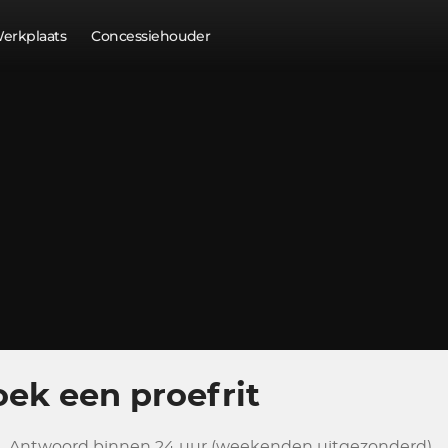
erkplaats
Concessiehouder
ek een proefrit
Antwoord binnen 24 uur (weekenden uitgezonderd)