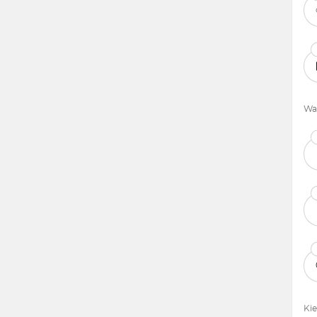
Waa
Kie