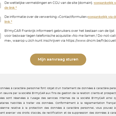
De wettelijke vermeldingen en CGU van de site {domain}.
toegankelijk v
de link *
De informatie over de verwerking «Contactformulier»
toegankelijk via d
link *
BYmyCAR Frankrijk informeert gebruikers over het bestaan van de lijst
voor bezwaar tegen telefonische acquisitie «No me llamen / Do-not-call
me», waarop u zich kunt inschrijven via https://www.dncm.be/fr/accueil
Mijn aanvraag sturen
données à caractère personnel font lobjet d'un traitement de données à caractère pers
n oeuvre par la société BYmyCAR aux fins de gestion de la relation clients et prospect
ées sont réservées à l'usage des services internes de la société BYmyCAR ainsi q
tataires habilités à traiter vos données. Conformément à la réglementation françai
péenne relative à la protection des données à caractère personnel, vous pouvez à
nt exercer vos droits d'accès, de rectification et de suppression des données à cara