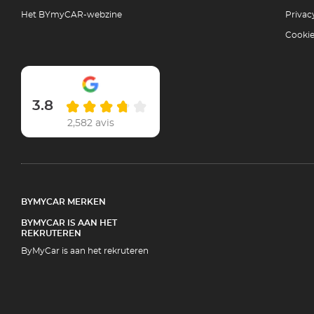
Het BYmyCAR-webzine
Privac
Cooki
3.8
2,582 avis
BYMYCAR MERKEN
BYMYCAR IS AAN HET
REKRUTEREN
ByMyCar is aan het rekruteren