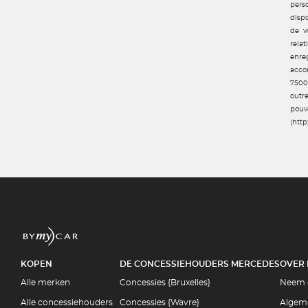
pers
dispo
de v
rela
enre
accom
7500
outr
pouv
(http
KOPEN
DE CONCESSIEHOUDERS MERCEDES
OVER
Alle merken
Concessies {Bruxelles}
Neem 
Alle concessiehouders
Concessies {Wavre}
Algem