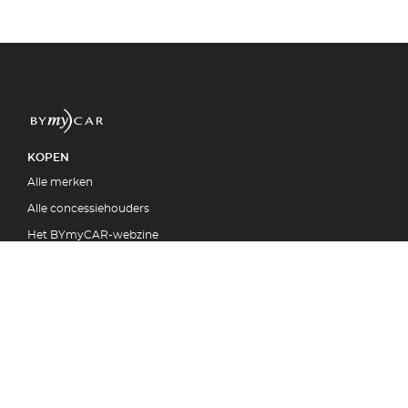
KOPEN
Alle merken
Alle concessiehouders
Het BYmyCAR-webzine
DE CONCESSIEHOUDERS MERCEDES
Concessies {Bruxelles}
Concessies {Wavre}
OVER BYMYCAR
Neem contact met ons op