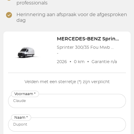
professionals
Herinnering aan afspraak voor de afgesproken
dag
MERCEDES-BENZ
Sprinter 300/35 Fou Mwb Hr Dsl
Sprinter 300/35 Fou Mwb Hr Dsl Sprinter 315 2.0 CDI L2H2 RWD Pro
-
2026
•
0 km
•
Garantie
n/a
Velden met een sterretje (*) zijn verplicht
Voornaam *
Naam *