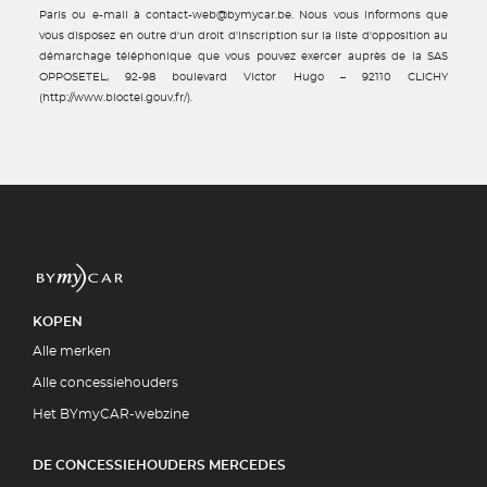
Paris ou e-mail à contact-web@bymycar.be. Nous vous informons que
vous disposez en outre d'un droit d'inscription sur la liste d'opposition au
démarchage téléphonique que vous pouvez exercer auprès de la SAS
OPPOSETEL, 92-98 boulevard Victor Hugo – 92110 CLICHY
(http://www.bloctel.gouv.fr/).
KOPEN
Alle merken
Alle concessiehouders
Het BYmyCAR-webzine
DE CONCESSIEHOUDERS MERCEDES