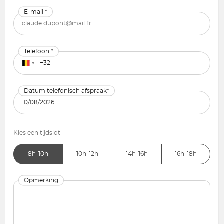
E-mail *
Telefoon *
Datum telefonisch afspraak*
Kies een tijdslot
8h-10h
10h-12h
14h-16h
16h-18h
Opmerking