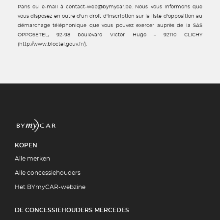
Paris ou e-mail à contact-web@bymycar.be. Nous vous informons que
vous disposez en outre d'un droit d'inscription sur la liste d'opposition au
démarchage téléphonique que vous pouvez exercer auprès de la SAS
OPPOSETEL, 92-98 boulevard Victor Hugo – 92110 CLICHY
(http://www.bloctel.gouv.fr/).
KOPEN
Alle merken
Alle concessiehouders
Het BYmyCAR-webzine
DE CONCESSIEHOUDERS MERCEDES