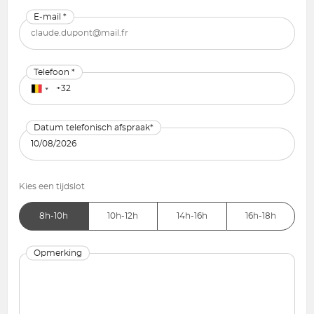
E-mail *
Telefoon *
Datum telefonisch afspraak*
Kies een tijdslot
8h-10h
10h-12h
14h-16h
16h-18h
Opmerking