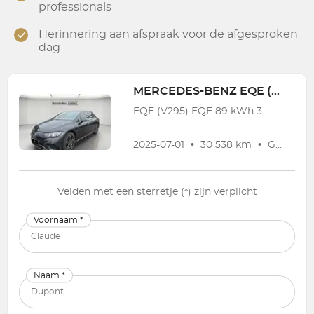
professionals
Herinnering aan afspraak voor de afgesproken
dag
MERCEDES-BENZ
EQE (V295)
EQE (V295) EQE 89 kWh 300 Star Edition
-
2025-07-01
•
30 538 km
•
Garantie
Velden met een sterretje (*) zijn verplicht
Voornaam *
Naam *