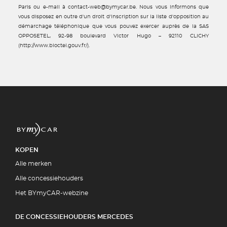
Paris ou e-mail à contact-web@bymycar.be. Nous vous informons que
vous disposez en outre d'un droit d'inscription sur la liste d'opposition au
démarchage téléphonique que vous pouvez exercer auprès de la SAS
OPPOSETEL, 92-98 boulevard Victor Hugo – 92110 CLICHY
(http://www.bloctel.gouv.fr/).
KOPEN
Alle merken
Alle concessiehouders
Het BYmyCAR-webzine
DE CONCESSIEHOUDERS MERCEDES