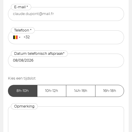
E-mail *
Telefoon *
Datum telefonisch afspraak*
Kies een tijdslot
8h-10h
10h-12h
14h-16h
16h-18h
Opmerking