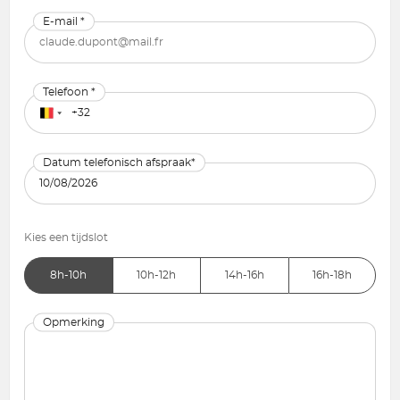
E-mail *
Telefoon *
Datum telefonisch afspraak*
Kies een tijdslot
8h-10h
10h-12h
14h-16h
16h-18h
Opmerking