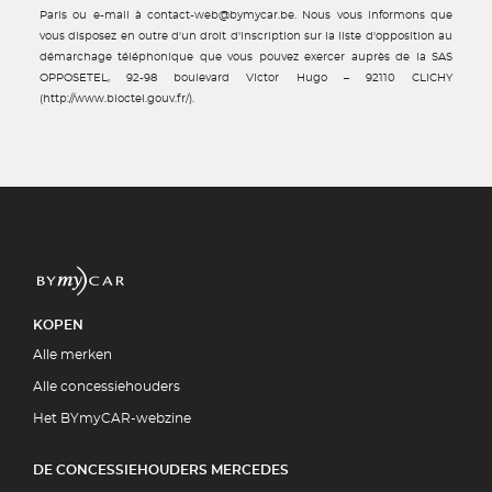
Paris ou e-mail à contact-web@bymycar.be. Nous vous informons que
vous disposez en outre d'un droit d'inscription sur la liste d'opposition au
démarchage téléphonique que vous pouvez exercer auprès de la SAS
OPPOSETEL, 92-98 boulevard Victor Hugo – 92110 CLICHY
(http://www.bloctel.gouv.fr/).
KOPEN
Alle merken
Alle concessiehouders
Het BYmyCAR-webzine
DE CONCESSIEHOUDERS MERCEDES