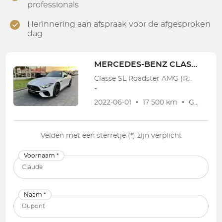
professionals
Herinnering aan afspraak voor de afgesproken
dag
MERCEDES-BENZ
CLASSE SL
Classe SL Roadster AMG (R232) SL Roadster AMG 63 4-Matic+
-
2022-06-01
•
17 500 km
•
Garantie
Velden met een sterretje (*) zijn verplicht
Voornaam *
Naam *