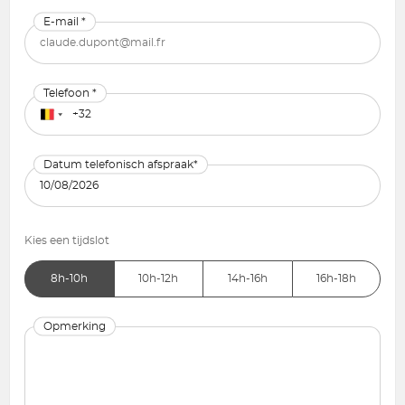
E-mail *
Telefoon *
Datum telefonisch afspraak*
Kies een tijdslot
8h-10h
10h-12h
14h-16h
16h-18h
Opmerking