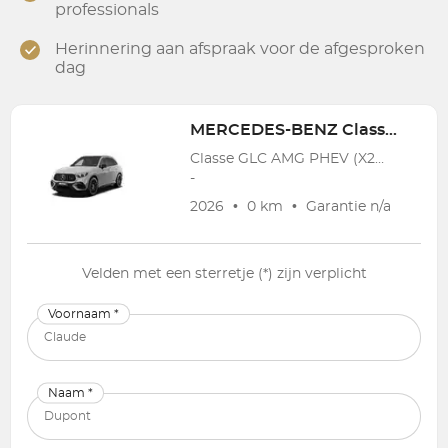
professionals
Herinnering aan afspraak voor de afgesproken
dag
MERCEDES-BENZ
Classe GLC AMG PHEV (X254)
Classe GLC AMG PHEV (X254) GLC AMG 63 S E Performance PHEV (500 kW)
-
2026
•
0 km
•
Garantie
n/a
Velden met een sterretje (*) zijn verplicht
Voornaam *
Naam *