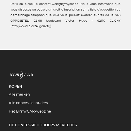
Paris ou e-mail à contact-web@bymycar.be. Nous vous informons que
vous disposez en outre d'un droit d'inscription sur la liste d'opposition au
démarchage téléphonique que vous pouvez exercer auprès de la SAS
OPPOSETEL, 92-98 boulevard Victor Hugo – 92110 CLICHY
(http://www.bloctel.gouv.fr/).
KOPEN
Alle merken
Alle concessiehouders
Het BYmyCAR-webzine
DE CONCESSIEHOUDERS MERCEDES