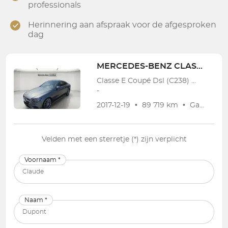
professionals
Herinnering aan afspraak voor de afgesproken
dag
MERCEDES-BENZ
CLASSE E COUPE
Classe E Coupé Dsl (C238) Coupe E 220 d
-
2017-12-19
•
89 719 km
•
Garantie
1
Velden met een sterretje (*) zijn verplicht
Voornaam *
Naam *