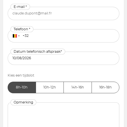
E-mail *
Telefoon *
Datum telefonisch afspraak*
Kies een tijdslot
8h-10h
10h-12h
14h-16h
16h-18h
Opmerking