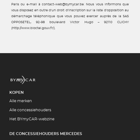
Paris ou e-mail à contact-web@bymycar.be. Nous vous informons que
vous disposez en outre d'un droit d'inscription sur la liste d'opposition au
démarchage téléphonique que vous pouvez exercer auprès de la SAS
OPPOSETEL, 92-98 boulevard Victor Hugo – 92110 CLICHY
(http://www.bloctel.gouv.fr/).
KOPEN
Alle merken
Alle concessiehouders
Het BYmyCAR-webzine
DE CONCESSIEHOUDERS MERCEDES