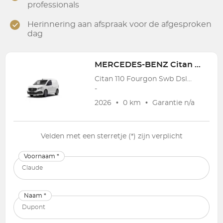
professionals
Herinnering aan afspraak voor de afgesproken
dag
MERCEDES-BENZ
Citan 110 Fourgon Swb Dsl
Citan 110 Fourgon Swb Dsl Citan 1.4 CDI 110 A1 Pro S/S Aut.
-
2026
•
0 km
•
Garantie
n/a
Velden met een sterretje (*) zijn verplicht
Voornaam *
Naam *