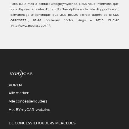
Paris ou e-mail à contact-web@bymycar.be. Nous vous informons que
vous disposez en outre d'un droit d'inscription sur la liste d'opposition au
démarchage téléphonique que vous pouvez exercer auprès de la SAS
OPPOSETEL, 92-98 boulevard Victor Hugo – 92110 CLICHY
(http://www.bloctel.gouv.fr/).
KOPEN
Alle merken
Alle concessiehouders
Het BYmyCAR-webzine
DE CONCESSIEHOUDERS MERCEDES