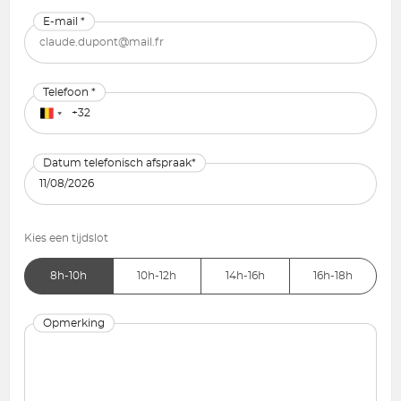
E-mail *
Telefoon *
Datum telefonisch afspraak*
Kies een tijdslot
8h-10h
10h-12h
14h-16h
16h-18h
Opmerking