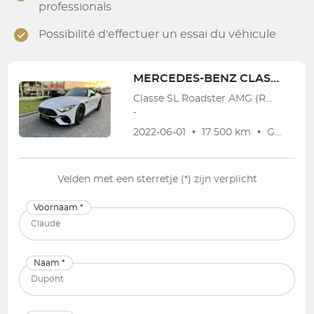
professionals
Possibilité d'effectuer un essai du véhicule
MERCEDES-BENZ
CLASSE SL
Classe SL Roadster AMG (R232) SL Roadster AMG 63 4-Matic+
-
2022-06-01
•
17 500 km
•
Garantie
Velden met een sterretje (*) zijn verplicht
Voornaam *
Naam *