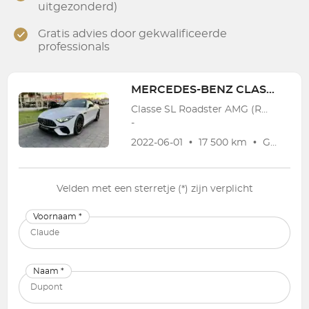
uitgezonderd)
Gratis advies door gekwalificeerde
professionals
MERCEDES-BENZ
CLASSE SL
Classe SL Roadster AMG (R232) SL Roadster AMG 63 4-Matic+
-
2022-06-01
•
17 500 km
•
Garantie
Velden met een sterretje (*) zijn verplicht
Voornaam *
Naam *