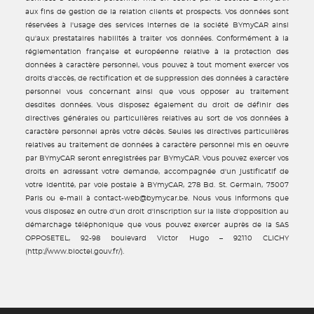
aux fins de gestion de la relation clients et prospects. Vos données sont
réservées à l'usage des services internes de la société BYmyCAR ainsi
qu'aux prestataires habilités à traiter vos données. Conformément à la
réglementation française et européenne relative à la protection des
données à caractère personnel, vous pouvez à tout moment exercer vos
droits d'accès, de rectification et de suppression des données à caractère
personnel vous concernant ainsi que vous opposer au traitement
desdites données. Vous disposez également du droit de définir des
directives générales ou particulières relatives au sort de vos données à
caractère personnel après votre décès. Seules les directives particulières
relatives au traitement de données à caractère personnel mis en oeuvre
par BYmyCAR seront enregistrées par BYmyCAR. Vous pouvez exercer vos
droits en adressant votre demande, accompagnée d'un justificatif de
votre identité, par voie postale à BYmyCAR, 278 Bd. St. Germain, 75007
Paris ou e-mail à contact-web@bymycar.be. Nous vous informons que
vous disposez en outre d'un droit d'inscription sur la liste d'opposition au
démarchage téléphonique que vous pouvez exercer auprès de la SAS
OPPOSETEL, 92-98 boulevard Victor Hugo – 92110 CLICHY
(http://www.bloctel.gouv.fr/).