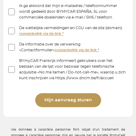
Ik ga akkoord dat mijn e-mailadres / telefoonnummer
wordt gedeeld door BYMYCAR ESPAÑA, SL voor
commerciële doeleinden via e-mail / SMS / telefoon.
De wettelijke vermeldingen en CGU van de site {domain}.
toegankelijk via de link *
De informatie over de verwerking
«Contactformulier»
toegankelijk via de link *
BYmyCAR Frankrijk informeert gebruikers over het
bestaan van de lijst voor bezwaar tegen telefonische
acquisitie «No me llamen / Do-not-call-me», waarop u zich
kunt inschrijven via https://www.dncm.be/fr/accueil
Mijn aanvraag sturen
Vos données à caractère personnel font lobjet d'un traitement de
données à caractère personnel mis en oeuvre par la société BYmyCAR