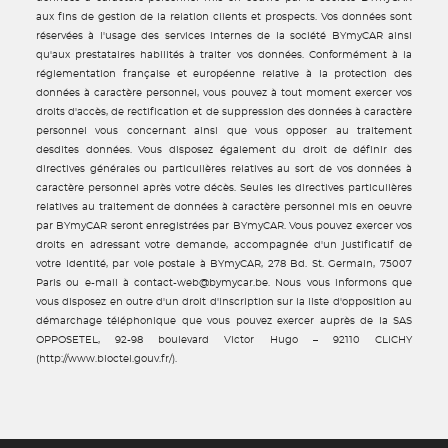
aux fins de gestion de la relation clients et prospects. Vos données sont
réservées à l'usage des services internes de la société BYmyCAR ainsi
qu'aux prestataires habilités à traiter vos données. Conformément à la
réglementation française et européenne relative à la protection des
données à caractère personnel, vous pouvez à tout moment exercer vos
droits d'accès, de rectification et de suppression des données à caractère
personnel vous concernant ainsi que vous opposer au traitement
desdites données. Vous disposez également du droit de définir des
directives générales ou particulières relatives au sort de vos données à
caractère personnel après votre décès. Seules les directives particulières
relatives au traitement de données à caractère personnel mis en oeuvre
par BYmyCAR seront enregistrées par BYmyCAR. Vous pouvez exercer vos
droits en adressant votre demande, accompagnée d'un justificatif de
votre identité, par voie postale à BYmyCAR, 278 Bd. St. Germain, 75007
Paris ou e-mail à contact-web@bymycar.be. Nous vous informons que
vous disposez en outre d'un droit d'inscription sur la liste d'opposition au
démarchage téléphonique que vous pouvez exercer auprès de la SAS
OPPOSETEL, 92-98 boulevard Victor Hugo – 92110 CLICHY
(http://www.bloctel.gouv.fr/).