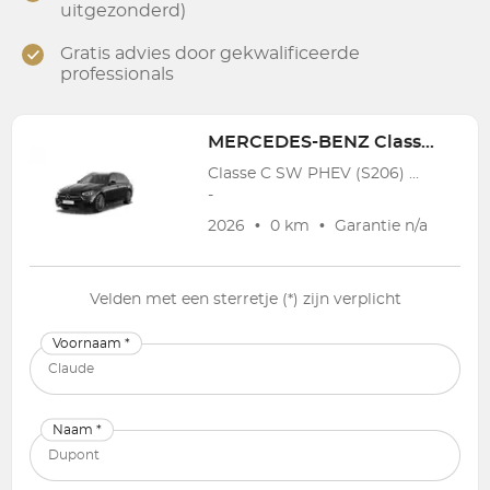
uitgezonderd)
Gratis advies door gekwalificeerde
professionals
MERCEDES-BENZ
Classe C SW PHEV (S206)
Classe C SW PHEV (S206) C Break 300 e PHEV Star Edition (230 kW)
-
2026
•
0 km
•
Garantie
n/a
Velden met een sterretje (*) zijn verplicht
Voornaam *
Naam *