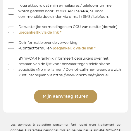
Ik ga akkoord dat mijn e-mailadres / telefoonnummer
wordt gedeeld door BYMYCAR ESPAÑA, SL voor
commerciële doeleinden via e-mail / SMS / telefoon.
De wettelijke vermeldingen en CGU van de site {domain}.
toegankelijk via de link *
De informatie over de verwerking
«Contactformulier»
toegankelijk via de link *
BYmyCAR Frankrijk informeert gebruikers over het
bestaan van de lijst voor bezwaar tegen telefonische
acquisitie «No me llamen / Do-not-call-me», waarop u zich
kunt inschrijven via https://www.dncm.be/fr/accueil
Mijn aanvraag sturen
Vos données à caractère personnel font lobjet d'un traitement de
données à caractère personnel mis en oeuvre par la société BYmyCAR