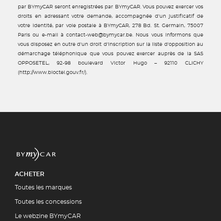
par BYmyCAR seront enregistrées par BYmyCAR. Vous pouvez exercer vos
droits en adressant votre demande, accompagnée d'un justificatif de
votre identité, par voie postale à BYmyCAR, 278 Bd. St. Germain, 75007
Paris ou e-mail à contact-web@bymycar.be. Nous vous informons que
vous disposez en outre d'un droit d'inscription sur la liste d'opposition au
démarchage téléphonique que vous pouvez exercer auprès de la SAS
OPPOSETEL, 92-98 boulevard Victor Hugo – 92110 CLICHY
(http://www.bloctel.gouv.fr/).
ACHETER
Toutes les marques
Toutes les concessions
Le webzine BYmyCAR