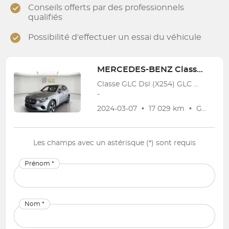
Conseils offerts par des professionnels
qualifiés
Possibilité d'effectuer un essai du véhicule
MERCEDES-BENZ
Classe GLC Dsl (X254)
Classe GLC Dsl (X254) GLC 300 de PHEV Luxury Line
-
2024-03-07
•
17 029 km
•
Garantie
Les champs avec un astérisque (*) sont requis
Prénom *
Nom *