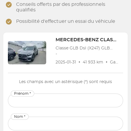
Conseils offerts par des professionnels
qualifiés
Possibilité d'effectuer un essai du véhicule
MERCEDES-BENZ
CLASSE GLB
Classe GLB Dsl (X247) GLB 180 d AMG Line
-
2025-01-31
•
41 933 km
•
Garantie
1
Les champs avec un astérisque (*) sont requis
Prénom *
Nom *