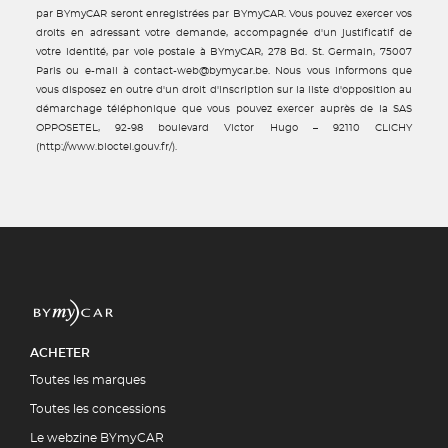
par BYmyCAR seront enregistrées par BYmyCAR. Vous pouvez exercer vos
droits en adressant votre demande, accompagnée d'un justificatif de
votre identité, par voie postale à BYmyCAR, 278 Bd. St. Germain, 75007
Paris ou e-mail à contact-web@bymycar.be. Nous vous informons que
vous disposez en outre d'un droit d'inscription sur la liste d'opposition au
démarchage téléphonique que vous pouvez exercer auprès de la SAS
OPPOSETEL, 92-98 boulevard Victor Hugo – 92110 CLICHY
(http://www.bloctel.gouv.fr/).
ACHETER
Toutes les marques
Toutes les concessions
Le webzine BYmyCAR