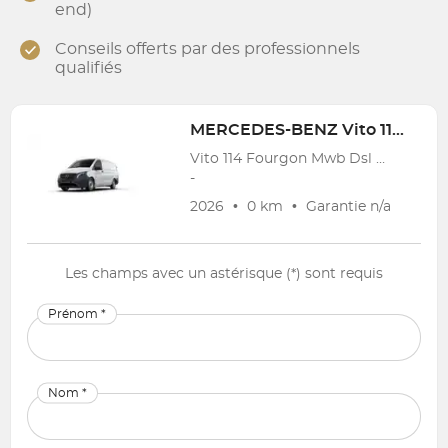
end)
Conseils offerts par des professionnels
qualifiés
MERCEDES-BENZ
Vito 114 Fourgon Mwb Dsl
Vito 114 Fourgon Mwb Dsl Vito 2.0 BlueTEC L2 BE Pro
-
2026
•
0 km
•
Garantie
n/a
Les champs avec un astérisque (*) sont requis
Prénom *
Nom *