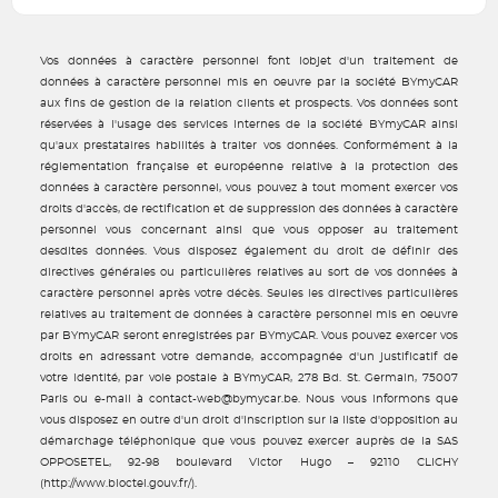
Vos données à caractère personnel font lobjet d'un traitement de
données à caractère personnel mis en oeuvre par la société BYmyCAR
aux fins de gestion de la relation clients et prospects. Vos données sont
réservées à l'usage des services internes de la société BYmyCAR ainsi
qu'aux prestataires habilités à traiter vos données. Conformément à la
réglementation française et européenne relative à la protection des
données à caractère personnel, vous pouvez à tout moment exercer vos
droits d'accès, de rectification et de suppression des données à caractère
personnel vous concernant ainsi que vous opposer au traitement
desdites données. Vous disposez également du droit de définir des
directives générales ou particulières relatives au sort de vos données à
caractère personnel après votre décès. Seules les directives particulières
relatives au traitement de données à caractère personnel mis en oeuvre
par BYmyCAR seront enregistrées par BYmyCAR. Vous pouvez exercer vos
droits en adressant votre demande, accompagnée d'un justificatif de
votre identité, par voie postale à BYmyCAR, 278 Bd. St. Germain, 75007
Paris ou e-mail à contact-web@bymycar.be. Nous vous informons que
vous disposez en outre d'un droit d'inscription sur la liste d'opposition au
démarchage téléphonique que vous pouvez exercer auprès de la SAS
OPPOSETEL, 92-98 boulevard Victor Hugo – 92110 CLICHY
(http://www.bloctel.gouv.fr/).