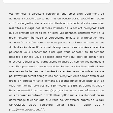
Vos données à caractère personnel font lobjet d'un traitement de
données à caractère personnel mis en oeuvre par la société BYmyCAR
aux fins de gestion de la relation clients et prospects. Vos données sont
réservées à l'usage des services internes de la société BYmyCAR ainsi
qu'aux prestataires habilités à traiter vos données. Conformément à la
réglementation française et européenne relative à la protection des
données à caractère personnel, vous pouvez à tout moment exercer vos
droits d'accès, de rectification et de suppression des données à caractère
personnel vous concernant ainsi que vous opposer au traitement
desdites données. Vous disposez également du droit de définir des
directives générales ou particulières relatives au sort de vos données à
caractère personnel après votre décès. Seules les directives particulières
relatives au traitement de données à caractère personnel mis en oeuvre
par BYmyCAR seront enregistrées par BYmyCAR. Vous pouvez exercer vos
droits en adressant votre demande, accompagnée d'un justificatif de
votre identité, par voie postale à BYmyCAR, 278 Bd. St. Germain, 75007
Paris ou e-mail à contact-web@bymycar.be. Nous vous informons que
vous disposez en outre d'un droit d'inscription sur la liste d'opposition au
démarchage téléphonique que vous pouvez exercer auprès de la SAS
OPPOSETEL, 92-98 boulevard Victor Hugo – 92110 CLICHY
(http://www.bloctel.gouv.fr/).