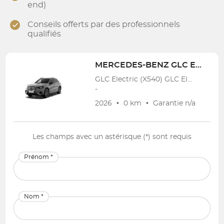
end)
Conseils offerts par des professionnels
qualifiés
MERCEDES-BENZ
GLC Electric (X540)
GLC Electric (X540) GLC Electric 94 kWh 400 4-Matic AMG Line
-
2026
•
0 km
•
Garantie
n/a
Les champs avec un astérisque (*) sont requis
Prénom *
Nom *