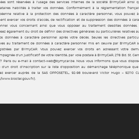
ées sont réservées à l'usage des services internes de la société BYmyCAR ainsi q
tataires habilités à traiter vos données. Conformément à la réglementation françai
péenne relative à la protection des données à caractère personnel, vous pouvez à
nt exercer vos droits d'accès, de rectification et de suppression des données à cara
onnel vous concernant ainsi que vous opposer au traitement desdites données.
sez également du droit de définir des directives générales ou particulières relatives a
os données à caractère personnel après votre décès. Seules les directives particul
tives au traitement de données à caractère personnel mis en oeuvre par BYmyCAR s
gistrées par BYmyCAR. Vous pouvez exercer vos droits en adressant votre dem
pagnée d'un justificatif de votre identité, par voie postale à BYmyCAR, 278 Bd. St. Ge
7 Paris ou e-mail à contact-web@bymycar.be. Nous vous informons que vous dispos
e d'un droit d'inscription sur la liste d'opposition au démarchage téléphonique que
ez exercer auprès de la SAS OPPOSETEL, 92-98 boulevard Victor Hugo – 92110 C
://www.bloctel.gouv.fr/).