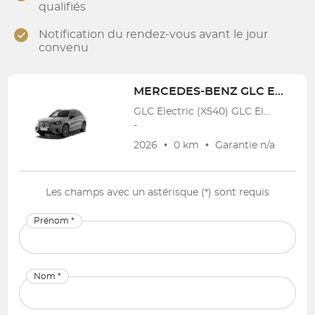
qualifiés
Notification du rendez-vous avant le jour
convenu
MERCEDES-BENZ
GLC Electric (X540)
GLC Electric (X540) GLC Electric 94 kWh 400 4-Matic AMG Line
-
2026
•
0 km
•
Garantie
n/a
Les champs avec un astérisque (*) sont requis
Prénom *
Nom *