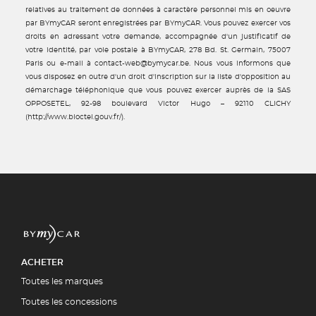
relatives au traitement de données à caractère personnel mis en oeuvre
par BYmyCAR seront enregistrées par BYmyCAR. Vous pouvez exercer vos
droits en adressant votre demande, accompagnée d'un justificatif de
votre identité, par voie postale à BYmyCAR, 278 Bd. St. Germain, 75007
Paris ou e-mail à contact-web@bymycar.be. Nous vous informons que
vous disposez en outre d'un droit d'inscription sur la liste d'opposition au
démarchage téléphonique que vous pouvez exercer auprès de la SAS
OPPOSETEL, 92-98 boulevard Victor Hugo – 92110 CLICHY
(http://www.bloctel.gouv.fr/).
ACHETER
Toutes les marques
Toutes les concessions