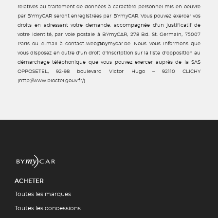
relatives au traitement de données à caractère personnel mis en oeuvre
par BYmyCAR seront enregistrées par BYmyCAR. Vous pouvez exercer vos
droits en adressant votre demande, accompagnée d'un justificatif de
votre identité, par voie postale à BYmyCAR, 278 Bd. St. Germain, 75007
Paris ou e-mail à contact-web@bymycar.be. Nous vous informons que
vous disposez en outre d'un droit d'inscription sur la liste d'opposition au
démarchage téléphonique que vous pouvez exercer auprès de la SAS
OPPOSETEL, 92-98 boulevard Victor Hugo – 92110 CLICHY
(http://www.bloctel.gouv.fr/).
ACHETER
Toutes les marques
Toutes les concessions