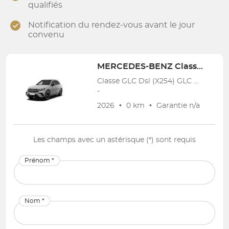
qualifiés
Notification du rendez-vous avant le jour
convenu
MERCEDES-BENZ
Classe GLC Dsl (X254)
Classe GLC Dsl (X254) GLC 200 d Star Edition
-
2026
•
0 km
•
Garantie
n/a
Les champs avec un astérisque (*) sont requis
Prénom *
Nom *