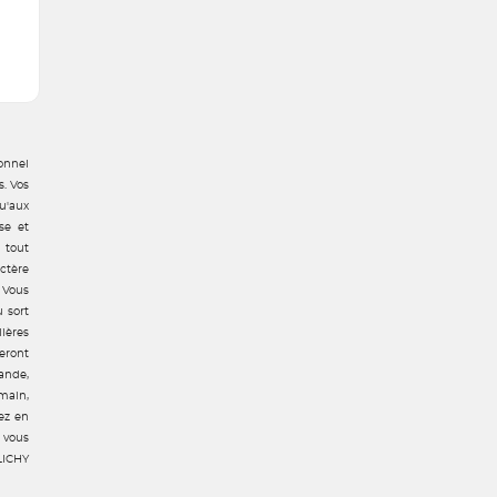
onnel
s. Vos
u'aux
se et
 tout
ctère
 Vous
u sort
ières
eront
ande,
rmain,
ez en
 vous
LICHY