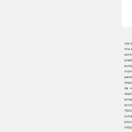
Vos 
mis e
donn
pres
euro
mome
pers
dispo
de v
rela
enre
accom
7500
outr
pouv
(http