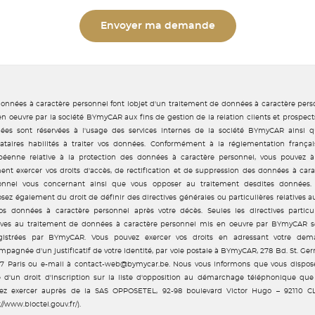
Envoyer ma demande
données à caractère personnel font lobjet d'un traitement de données à caractère pers
n oeuvre par la société BYmyCAR aux fins de gestion de la relation clients et prospect
ées sont réservées à l'usage des services internes de la société BYmyCAR ainsi q
tataires habilités à traiter vos données. Conformément à la réglementation françai
péenne relative à la protection des données à caractère personnel, vous pouvez à
nt exercer vos droits d'accès, de rectification et de suppression des données à cara
onnel vous concernant ainsi que vous opposer au traitement desdites données.
sez également du droit de définir des directives générales ou particulières relatives a
os données à caractère personnel après votre décès. Seules les directives particul
tives au traitement de données à caractère personnel mis en oeuvre par BYmyCAR s
gistrées par BYmyCAR. Vous pouvez exercer vos droits en adressant votre dem
pagnée d'un justificatif de votre identité, par voie postale à BYmyCAR, 278 Bd. St. Ge
7 Paris ou e-mail à contact-web@bymycar.be. Nous vous informons que vous dispos
e d'un droit d'inscription sur la liste d'opposition au démarchage téléphonique que
ez exercer auprès de la SAS OPPOSETEL, 92-98 boulevard Victor Hugo – 92110 C
://www.bloctel.gouv.fr/).